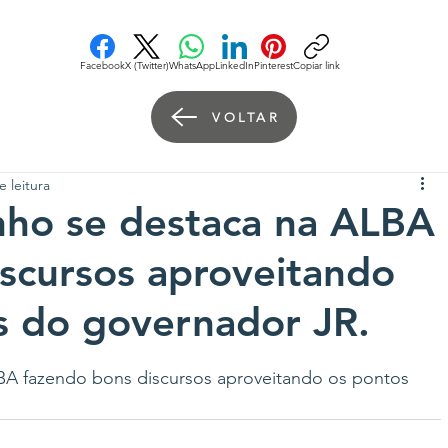
Facebook
X (Twitter)
WhatsApp
LinkedIn
Pinterest
Copiar link
VOLTAR
e leitura
ho se destaca na ALBA
scursos aproveitando
s do governador JR.
A fazendo bons discursos aproveitando os pontos 