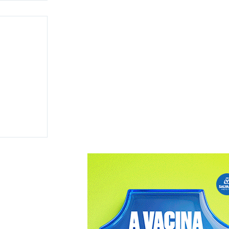
 disputar
 e
ma