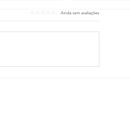
Avaliado com 0 de 5 estrelas.
Ainda sem avaliações
tico-PR e Vitória
Cleitinho desiste de
gam escalações para
o Governo de Minas
 das oitavas da Copa
Republicanos confir
sil
mudança de planos