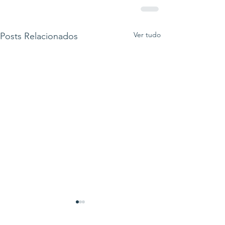
Ver tudo
Posts Relacionados
Lula volta a prometer
criar Ministério da