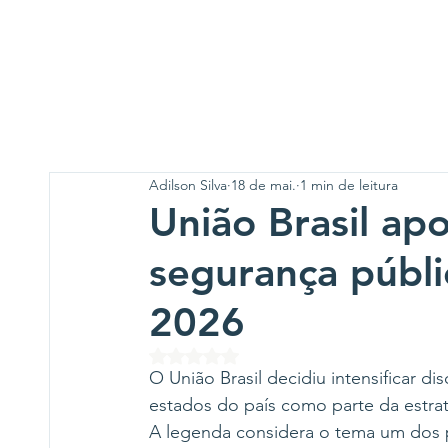
Adilson Silva
18 de mai.
1 min de leitura
União Brasil ap
segurança públi
2026
Avaliado com NaN de 5 estrelas.
O União Brasil decidiu intensificar d
estados do país como parte da estraté
A legenda considera o tema um dos p