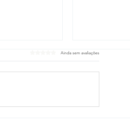
Avaliado com 0 de 5 estrelas.
Ainda sem avaliações
tico-PR e Vitória
Cleitinho desiste de
gam escalações para
o Governo de Minas
 das oitavas da Copa
Republicanos confir
sil
mudança de planos