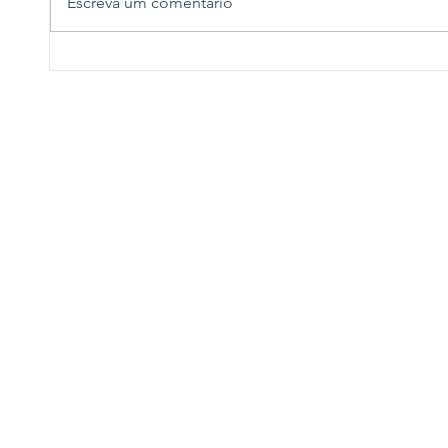
Escreva um comentário
até ag
direcionam discursos ao
entant
eleitorado feminino durante
agendas em São Paulo