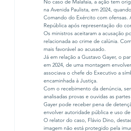
No caso de Malafaia, a ação tem ori
na Avenida Paulista, em 2024, quando o
Comando do Exército com ofensas. A 
República após representação do co
Os ministros aceitaram a acusação por
relacionada ao crime de calúnia. Co
mais favorável ao acusado.
Já em relação a Gustavo Gayer, o pa
em 2024, de uma montagem envolvendo
associava o chefe do Executivo a sím
encaminhada à Justiça.
Com o recebimento da denúncia, será
analisadas provas e ouvidas as parte
Gayer pode receber pena de detenção
envolver autoridade pública e uso de 
O relator do caso, Flávio Dino, des
imagem não está protegido pela imu