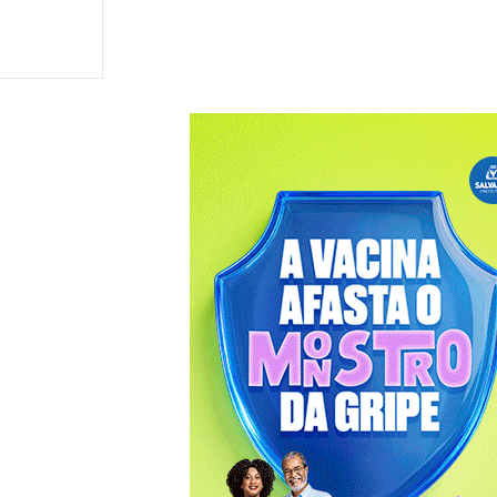
e
isputa
a