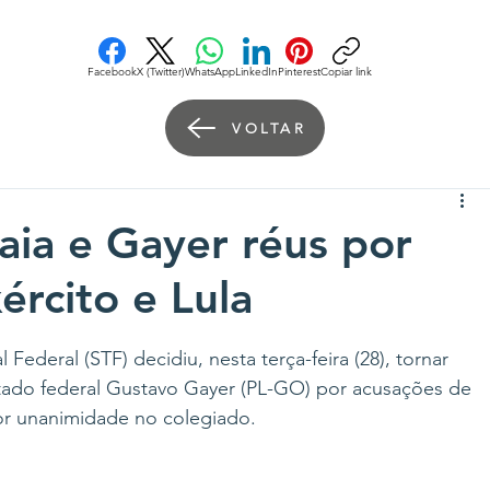
Facebook
X (Twitter)
WhatsApp
LinkedIn
Pinterest
Copiar link
VOLTAR
aia e Gayer réus por
xército e Lula
ederal (STF) decidiu, nesta terça-feira (28), tornar 
utado federal Gustavo Gayer (PL-GO) por acusações de 
por unanimidade no colegiado.