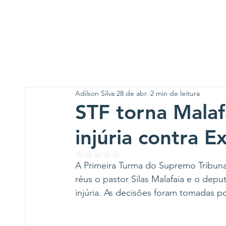
Adilson Silva
28 de abr.
2 min de leitura
STF torna Malaf
injúria contra E
Avaliado com NaN de 5 estrelas.
A Primeira Turma do Supremo Tribunal F
réus o pastor Silas Malafaia e o dep
injúria. As decisões foram tomadas 