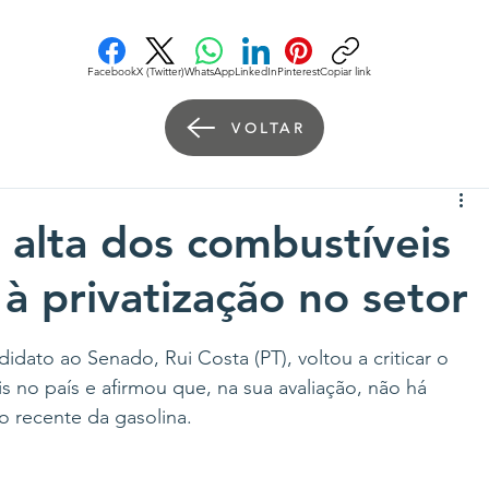
Facebook
X (Twitter)
WhatsApp
LinkedIn
Pinterest
Copiar link
VOLTAR
a alta dos combustíveis
 à privatização no setor
idato ao Senado, Rui Costa (PT), voltou a criticar o 
no país e afirmou que, na sua avaliação, não há 
ão recente da gasolina.