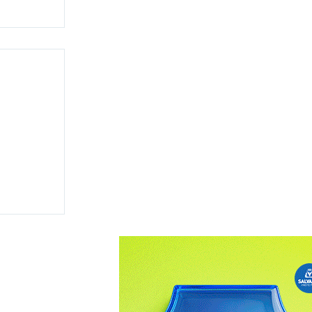
lara
e
isputa
a