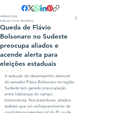
Adilson Silva
6 de jun.
2 min de leitura
Queda de Flávio
Bolsonaro no Sudeste
preocupa aliados e
acende alerta para
eleições estaduais
Avaliado com NaN de 5 estrelas.
A redução do desempenho eleitoral 
do senador Flávio Bolsonaro na região 
Sudeste tem gerado preocupação 
entre lideranças do campo 
bolsonarista. Nos bastidores, aliados 
avaliam que um enfraquecimento da 
candidatura presidencial do PL pode 