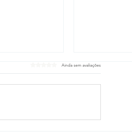
Avaliado com 0 de 5 estrelas.
Ainda sem avaliações
tico-PR e Vitória
Cleitinho desiste de
gam escalações para
o Governo de Minas
 das oitavas da Copa
Republicanos confir
sil
mudança de planos