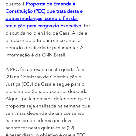
quanto à 
Proposta de Emenda à 
Constituição (PEC) que trata desta e 
outras mudanças, como o fim da 
reeleição para cargos do Executivo,
 for 
discutida no plenário da Casa. A ideia 
é reduzir de oito para cinco anos o 
período de atividade parlamentar. A 
informação é da CNN Brasil.
A PEC foi aprovada nesta quarta-feira 
(21) na Comissão de Constituição e 
Justiça (CCJ) da Casa e segue para o 
plenário do Senado para ser debatida. 
Alguns parlamentares defendem que a 
proposta seja analisada na semana que 
vem, mas depende de um consenso 
na reunião de líderes que deve 
acontecer nesta quinta-feira (22). 
Apesar disso, o objetivo é que a PEC 