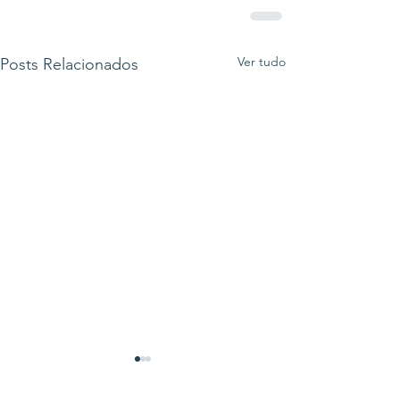
Ver tudo
Posts Relacionados
Lula volta a prometer
criar Ministério da