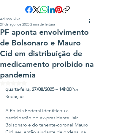
Adilson Silva
27 de ago. de 2025
2 min de leitura
PF aponta envolvimento
de Bolsonaro e Mauro
Cid em distribuição de
medicamento proibido na
pandemia
Avaliado com NaN de 5 estrelas.
quarta-feira, 27/08/2025 – 14h00
Por 
Redação
A Polícia Federal identificou a 
participação do ex-presidente Jair 
Bolsonaro e do tenente-coronel Mauro 
Cid, seu então ajudante de ordens, na 