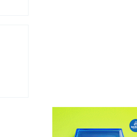
 disputar
 e
ma