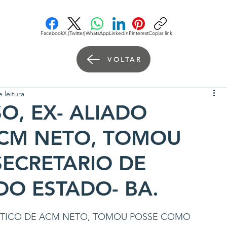
Facebook
X (Twitter)
WhatsApp
LinkedIn
Pinterest
Copiar link
VOLTAR
 leitura
O, EX- ALIADO
ACM NETO, TOMOU
ECRETARIO DE
DO ESTADO- BA.
LITICO DE ACM NETO, TOMOU POSSE COMO 