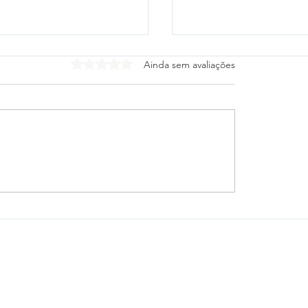
Avaliado com 0 de 5 estrelas.
Ainda sem avaliações
tico-PR e Vitória
Cleitinho desiste de
gam escalações para
o Governo de Minas
 das oitavas da Copa
Republicanos confir
sil
mudança de planos