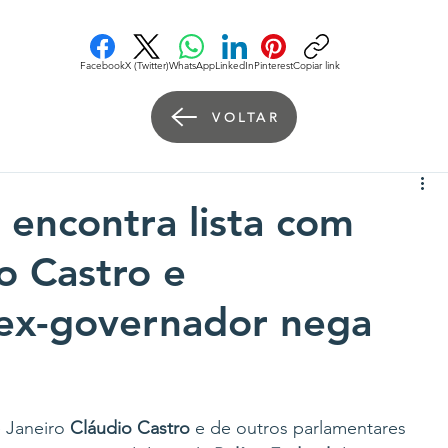
Facebook
X (Twitter)
WhatsApp
LinkedIn
Pinterest
Copiar link
VOLTAR
encontra lista com
o Castro e
 ex-governador nega
Janeiro 
Cláudio Castro
 e de outros parlamentares 