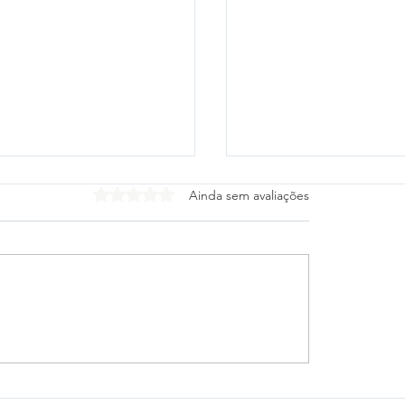
Avaliado com 0 de 5 estrelas.
Ainda sem avaliações
tico-PR e Vitória
Cleitinho desiste de
gam escalações para
o Governo de Minas
 das oitavas da Copa
Republicanos confir
sil
mudança de planos