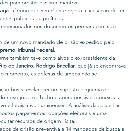
des para prestar esclarecimentos.
raga
, afirmou que seu cliente rejeita a acusação de ter 
ntes públicos ou políticos.
s mencionados nos documentos permanecem sob 
alvo de um novo mandado de prisão expedido pelo 
premo Tribunal Federal
.
rne também teve como alvos o ex-presidente da 
Rio de Janeiro
, 
Rodrigo Bacellar
, que já se encontrava 
é o momento, as defesas de ambos não se 
igação busca esclarecer um suposto esquema de 
 do novo jogo do bicho e apura possíveis conexões 
 e Legislativo fluminenses. A análise das planilhas 
upostos pagamentos, doações eleitorais e uma 
cultar recursos de origem ilícita.
ados de prisão preventiva e 14 mandados de busca e 