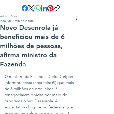
Adilson Silva
9 de jun.
2 min de leitura
Novo Desenrola já
beneficiou mais de 6
milhões de pessoas,
afirma ministro da
Fazenda
Avaliado com NaN de 5 estrelas.
O ministro da Fazenda, Dario Durigan, 
informou nesta terça-feira (9) que mais 
de 6 milhões de brasileiros já 
renegociaram dívidas por meio do 
programa Novo Desenrola. A 
expectativa do governo federal é que 
esse número alcance a marca de 10 