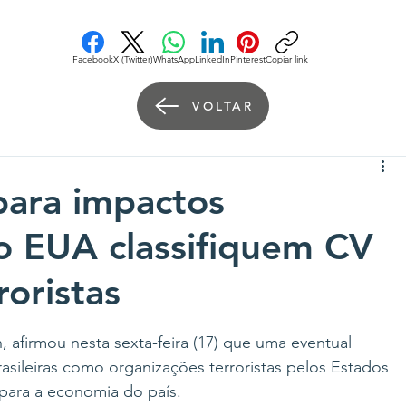
Facebook
X (Twitter)
WhatsApp
LinkedIn
Pinterest
Copiar link
VOLTAR
 para impactos
o EUA classifiquem CV
oristas
 afirmou nesta sexta-feira (17) que uma eventual 
rasileiras como organizações terroristas pelos Estados 
 para a economia do país.