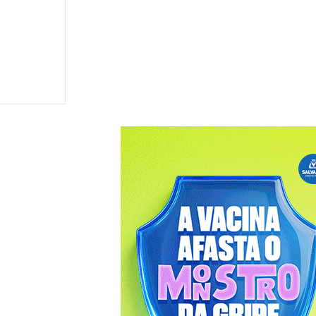
 disputar
 e
ma