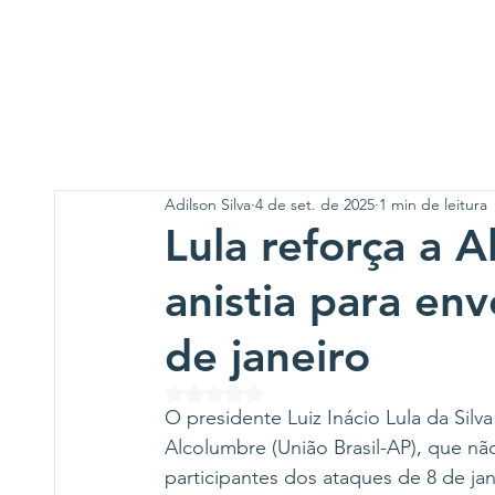
Adilson Silva
4 de set. de 2025
1 min de leitura
Lula reforça a A
anistia para env
de janeiro
Avaliado com NaN de 5 estrelas.
O presidente Luiz Inácio Lula da Silv
Alcolumbre (União Brasil-AP), que não
participantes dos ataques de 8 de ja