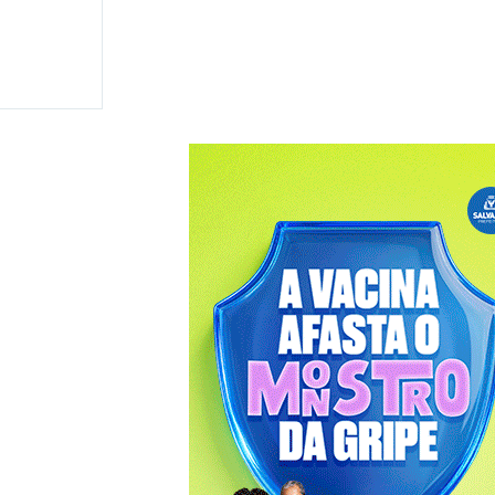
 disputar
 e
ma