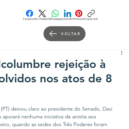
Facebook
X (Twitter)
WhatsApp
LinkedIn
Pinterest
Copiar link
VOLTAR
lcolumbre rejeição à
olvidos nos atos de 8
a (PT) deixou claro ao presidente do Senado, Davi 
 apoiará nenhuma iniciativa de anistia aos 
neiro, quando as sedes dos Três Poderes foram 