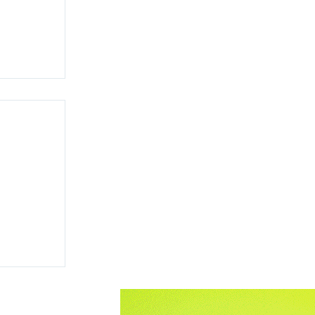
 disputar
 e
ma