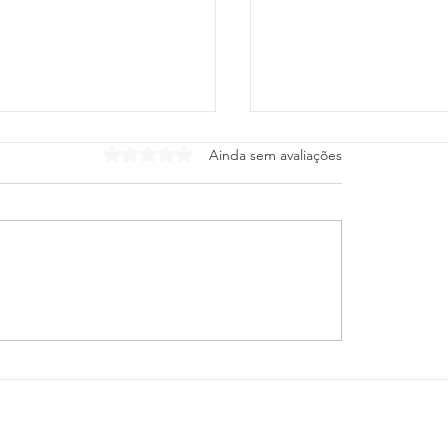
Avaliado com 0 de 5 estrelas.
Ainda sem avaliações
tico-PR e Vitória
Cleitinho desiste de
gam escalações para
o Governo de Minas
 das oitavas da Copa
Republicanos confir
sil
mudança de planos