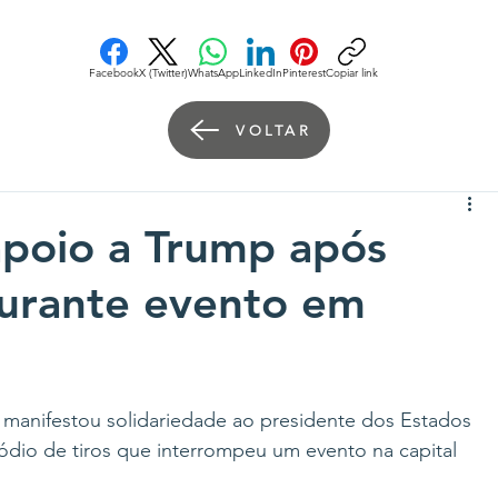
Facebook
X (Twitter)
WhatsApp
LinkedIn
Pinterest
Copiar link
VOLTAR
apoio a Trump após
durante evento em
va manifestou solidariedade ao presidente dos Estados 
dio de tiros que interrompeu um evento na capital 