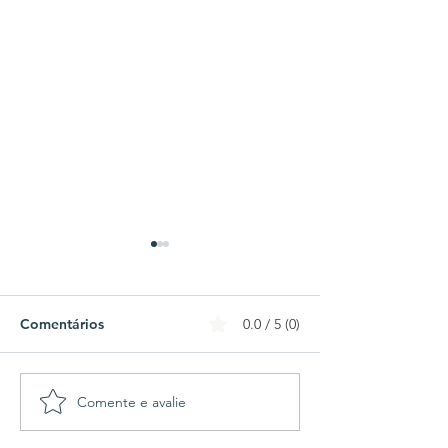
Comentários
0.0 / 5 (0)
Comente e avalie
Athletico-PR e Vitória
Cleitinho desist
divulgam escalações
disputar o Gov