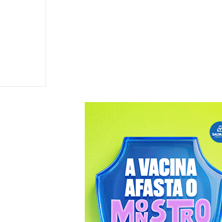
 disputar
 e
ma