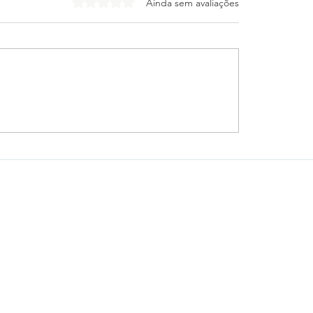
Avaliado com 0 de 5 estrelas.
Ainda sem avaliações
tico-PR e Vitória
Cleitinho desiste de
gam escalações para
o Governo de Minas
 das oitavas da Copa
Republicanos confir
sil
mudança de planos