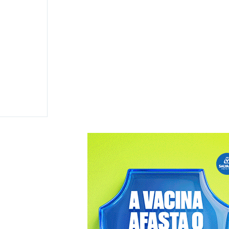
 disputar
 e
ma