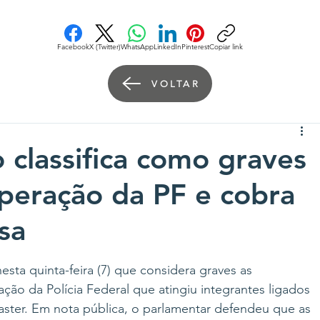
Facebook
X (Twitter)
WhatsApp
LinkedIn
Pinterest
Copiar link
VOLTAR
 classifica como graves
operação da PF e cobra
sa
sta quinta-feira (7) que considera graves as 
ção da Polícia Federal que atingiu integrantes ligados 
ter. Em nota pública, o parlamentar defendeu que as 