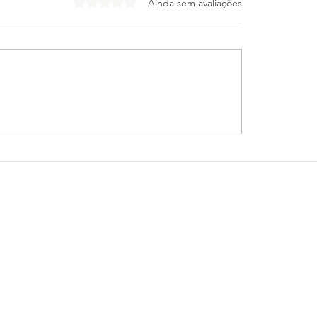
Avaliado com 0 de 5 estrelas.
Ainda sem avaliações
tico-PR e Vitória
Cleitinho desiste de
gam escalações para
o Governo de Minas
 das oitavas da Copa
Republicanos confir
sil
mudança de planos