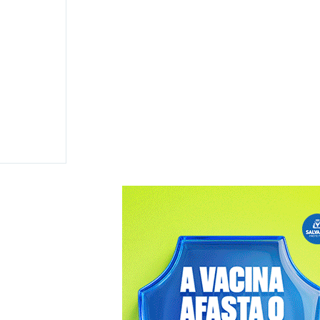
 disputar
 e
ma