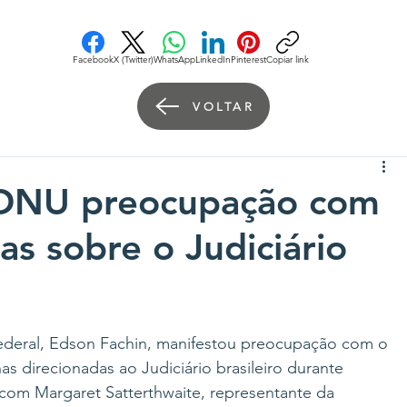
Facebook
X (Twitter)
WhatsApp
LinkedIn
Pinterest
Copiar link
VOLTAR
à ONU preocupação com
as sobre o Judiciário
ederal, Edson Fachin, manifestou preocupação com o 
s direcionadas ao Judiciário brasileiro durante 
2) com Margaret Satterthwaite, representante da 