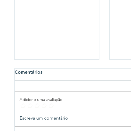
Comentários
Adicione uma avaliação
André Fraga reage à
Athle
Escreva um comentário
tentativa de barrar
divul
candidatura e fala em
duelo