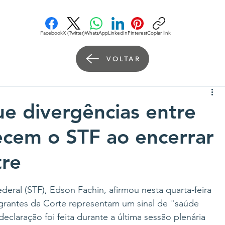
Facebook
X (Twitter)
WhatsApp
LinkedIn
Pinterest
Copiar link
VOLTAR
ue divergências entre
lecem o STF ao encerrar
tre
eral (STF), Edson Fachin, afirmou nesta quarta-feira 
tegrantes da Corte representam um sinal de "saúde 
declaração foi feita durante a última sessão plenária 