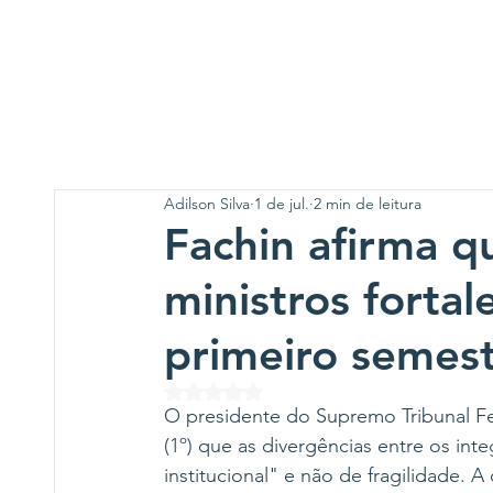
Adilson Silva
1 de jul.
2 min de leitura
Fachin afirma q
ministros forta
primeiro semes
Avaliado com NaN de 5 estrelas.
O presidente do Supremo Tribunal Fed
(1º) que as divergências entre os in
institucional" e não de fragilidade. A 