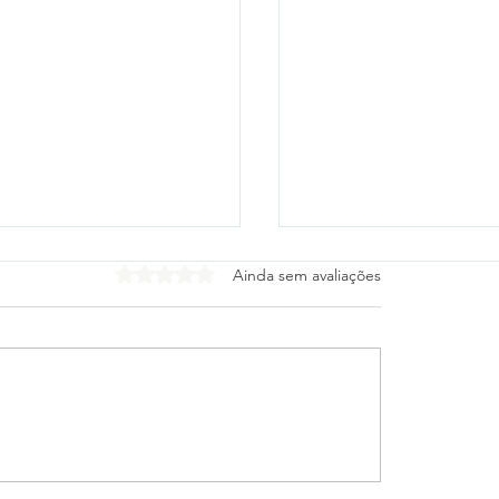
Avaliado com 0 de 5 estrelas.
Ainda sem avaliações
tico-PR e Vitória
Cleitinho desiste de
gam escalações para
o Governo de Minas
 das oitavas da Copa
Republicanos confir