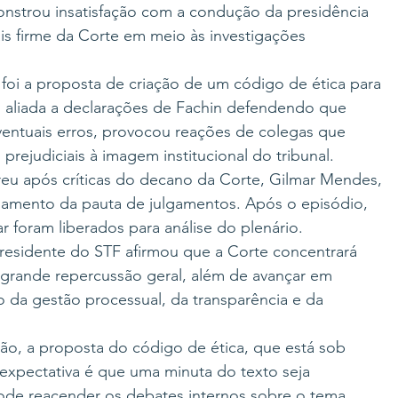
onstrou insatisfação com a condução da presidência 
s firme da Corte em meio às investigações 
foi a proposta de criação de um código de ética para 
a, aliada a declarações de Fachin defendendo que 
entuais erros, provocou reações de colegas que 
rejudiciais à imagem institucional do tribunal.
u após críticas do decano da Corte, Gilmar Mendes, 
ndamento da pauta de julgamentos. Após o episódio, 
 foram liberados para análise do plenário.
residente do STF afirmou que a Corte concentrará 
grande repercussão geral, além de avançar em 
 da gestão processual, da transparência e da 
ão, a proposta do código de ética, que está sob 
 expectativa é que uma minuta do texto seja 
ode reacender os debates internos sobre o tema.