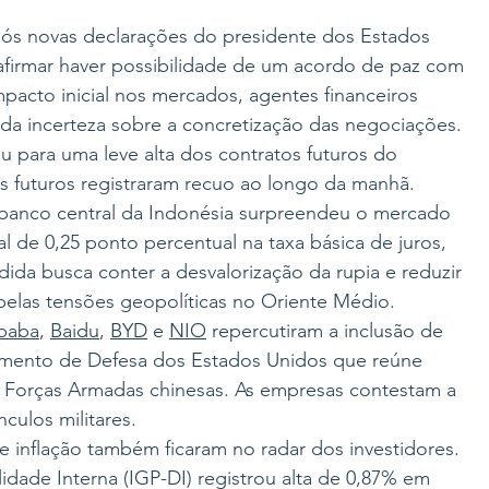
pós novas declarações do presidente dos Estados 
afirmar haver possibilidade de um acordo de paz com 
mpacto inicial nos mercados, agentes financeiros 
da incerteza sobre a concretização das negociações.
iu para uma leve alta dos contratos futuros do 
s futuros registraram recuo ao longo da manhã.
o banco central da Indonésia surpreendeu o mercado 
 de 0,25 ponto percentual na taxa básica de juros, 
da busca conter a desvalorização da rupia e reduzir 
 pelas tensões geopolíticas no Oriente Médio.
ibaba
, 
Baidu
, 
BYD
 e 
NIO
 repercutiram a inclusão de 
mento de Defesa dos Estados Unidos que reúne 
 Forças Armadas chinesas. As empresas contestam a 
nculos militares.
 inflação também ficaram no radar dos investidores. 
idade Interna (IGP-DI) registrou alta de 0,87% em 