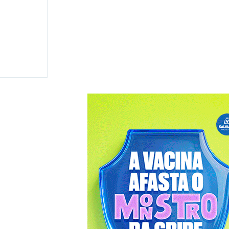
lara
e
isputa
a