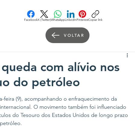
Facebook
X (Twitter)
WhatsApp
LinkedIn
Pinterest
Copiar link
VOLTAR
queda com alívio nos
uo do petróleo
a-feira (9), acompanhando o enfraquecimento da 
nternacional. O movimento também foi influenciado 
tulos do Tesouro dos Estados Unidos de longo prazo 
petróleo.