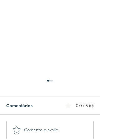
Comentários
0.0 / 5 (0)
Comente e avalie
Athletico-PR e Vitória
Cleitinho desist
divulgam escalações
disputar o Gov