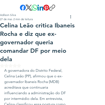
Adilson Silva
27 de mai.
2 min de leitura
Celina Leão critica Ibaneis
Rocha e diz que ex-
governador queria
comandar DF por meio
dela
Avaliado com NaN de 5 estrelas.
A governadora do Distrito Federal, 
Celina Leão (PP), afirmou que o ex-
governador Ibaneis Rocha (MDB) 
acreditava que continuaria 
influenciando a administração do DF 
por intermédio dela. Em entrevista, 
Celina classificou essa postura como 