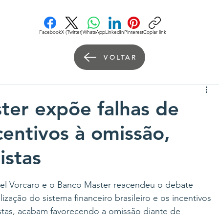
Facebook
X (Twitter)
WhatsApp
LinkedIn
Pinterest
Copiar link
VOLTAR
ter expõe falhas de
ncentivos à omissão,
istas
el Vorcaro e o Banco Master reacendeu o debate 
ização do sistema financeiro brasileiro e os incentivos 
istas, acabam favorecendo a omissão diante de 