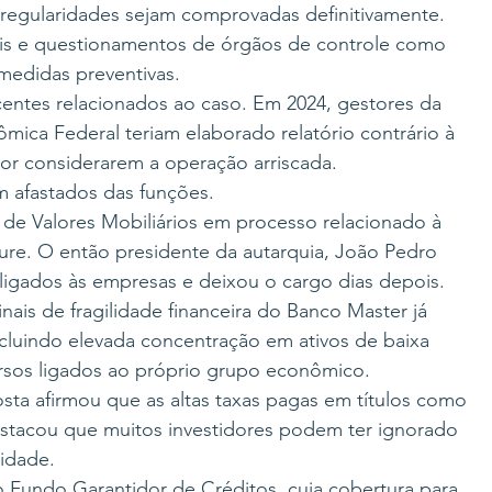
rregularidades sejam comprovadas definitivamente.
iais e questionamentos de órgãos de controle como 
medidas preventivas.
entes relacionados ao caso. Em 2024, gestores da 
mica Federal teriam elaborado relatório contrário à 
or considerarem a operação arriscada. 
am afastados das funções.
de Valores Mobiliários em processo relacionado à 
re. O então presidente da autarquia, João Pedro 
ligados às empresas e deixou o cargo dias depois.
ais de fragilidade financeira do Banco Master já 
cluindo elevada concentração em ativos de baixa 
ursos ligados ao próprio grupo econômico.
ta afirmou que as altas taxas pagas em títulos como 
estacou que muitos investidores podem ter ignorado 
lidade.
 Fundo Garantidor de Créditos, cuja cobertura para 