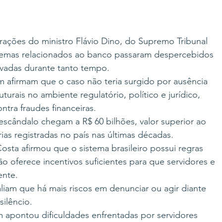
rações do ministro Flávio Dino, do Supremo Tribunal 
emas relacionados ao banco passaram despercebidos 
rivadas durante tanto tempo.
m afirmam que o caso não teria surgido por ausência 
uturais no ambiente regulatório, político e jurídico, 
ntra fraudes financeiras.
 escândalo chegam a R$ 60 bilhões, valor superior ao 
ias registradas no país nas últimas décadas.
ta afirmou que o sistema brasileiro possui regras 
ão oferece incentivos suficientes para que servidores e 
ente.
aliam que há mais riscos em denunciar ou agir diante 
ilêncio.
apontou dificuldades enfrentadas por servidores 