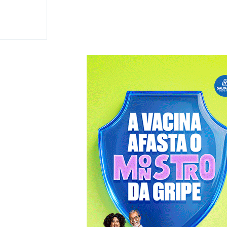
 disputar
 e
ma