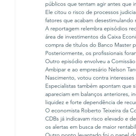
públicos que tentam agir antes que i
Ele citou o risco de processos judic
fatores que acabam desestimulando 
A reportagem relembra episódios rec
área de investimentos da Caixa Econô
compra de títulos do Banco Master p
Posteriormente, os profissionais for
Outro episódio envolveu a Comissão 
Ambipar e ao empresário Nelson Tanu
Nascimento, votou contra interesses 
Especialistas também apontam que sin
apareciam em balanços anteriores, in
liquidez e forte dependência de rec
O economista Roberto Teixeira da Cos
CDBs já indicavam risco elevado e d
os alertas em busca de maior rentabi
Outro ponto levantado foi o papel do