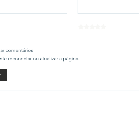
volta a prometer criar
Avaliado com 0 de 5 estr
tério da Segurança
ca em plano de
dente Lula (PT) registrou
no
gar comentários
 plano de governo a
e reconectar ou atualizar a página.
sa de criar o Ministério da
nça Pública --algo que ele
z em seus três mandatos
Flávio Bolsonaro dec
r
ora. O mandatário, no
apoio a João Roma 
o, condici
Angelo Coronel na d
pelo Senado na Bahi