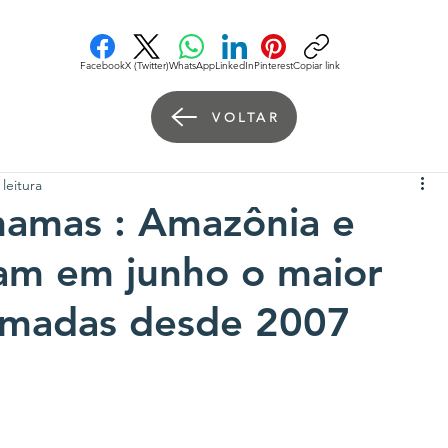
Facebook
X (Twitter)
WhatsApp
LinkedIn
Pinterest
Copiar link
VOLTAR
leitura
amas : Amazônia e
ram em junho o maior
imadas desde 2007