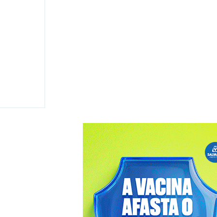
 disputar
 e
ma