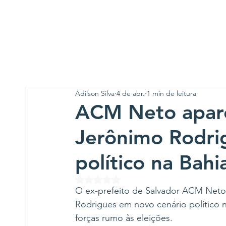
Adilson Silva
4 de abr.
1 min de leitura
ACM Neto apare
Jerônimo Rodri
político na Bahi
Avaliado com NaN de 5 estrelas.
O ex-prefeito de Salvador ACM Neto
Rodrigues em novo cenário político 
forças rumo às eleições.