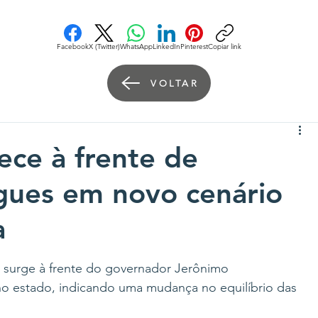
Facebook
X (Twitter)
WhatsApp
LinkedIn
Pinterest
Copiar link
VOLTAR
ce à frente de
gues em novo cenário
a
 surge à frente do governador Jerônimo 
no estado, indicando uma mudança no equilíbrio das 